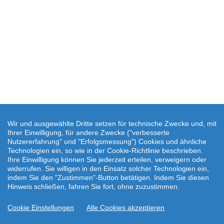
Wir und ausgewählte Dritte setzen für technische Zwecke und, mit
Ihrer Einwilligung, für andere Zwecke ("verbesserte
Nutzererfahrung" und "Erfolgsmessung") Cookies und ähnliche
Technologien ein, so wie in der Cookie-Richtlinie beschrieben.
Ihre Einwilligung können Sie jederzeit erteilen, verweigern oder
widerrufen. Sie willigen in den Einsatz solcher Technologien ein,
indem Sie den "Zustimmen"-Button betätigen. Indem Sie diesen
Hinweis schließen, fahren Sie fort, ohne zuzustimmen.
Cookie Einstellungen
Alle Cookies akzeptieren