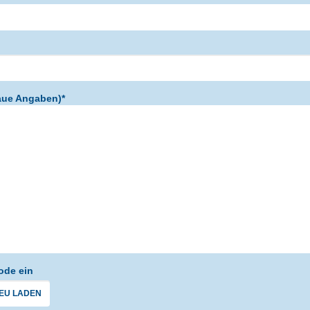
aue Angaben)*
ode ein
EU LADEN