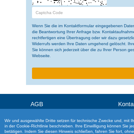
Wenn Sie die im Kontaktformular eingegebenen Daten 
die Beantwortung Ihrer Anfrage bzw. Kontaktaufnahme 
rechtfertigen eine Übertragung oder wir dazu gesetzlich
Widerrufs werden Ihre Daten umgehend gelöscht. Ihre
Sie können sich jederzeit über die zu Ihrer Person g
Webseite.
AGB
Konta
Impressum
Wir und ausgewählte Dritte setzen für technische Zwecke und, mit I
Datenschutz
in der Cookie-Richtlinie beschrieben. Ihre Einwilligung können Sie j
betätigen. Indem Sie diesen Hinweis schließen, fahren Sie fort, oh