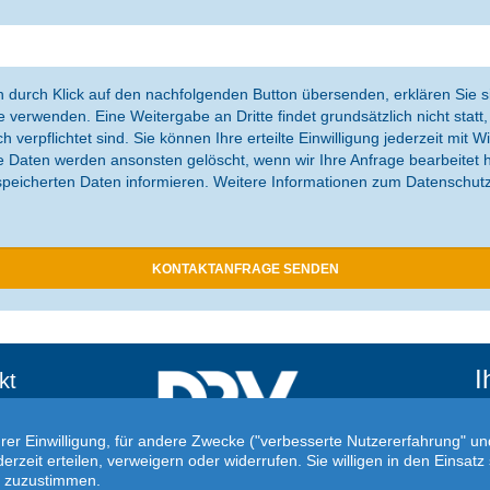
durch Klick auf den nachfolgenden Button übersenden, erklären Sie si
verwenden. Eine Weitergabe an Dritte findet grundsätzlich nicht statt,
 verpflichtet sind. Sie können Ihre erteilte Einwilligung jederzeit mit W
 Daten werden ansonsten gelöscht, wenn wir Ihre Anfrage bearbeitet h
espeicherten Daten informieren. Weitere Informationen zum Datenschutz
I
kt
Au
Fü
hrer Einwilligung, für andere Zwecke ("verbesserte Nutzererfahrung" u
ge
ederzeit erteilen, verweigern oder widerrufen. Sie willigen in den Eins
ne zuzustimmen.