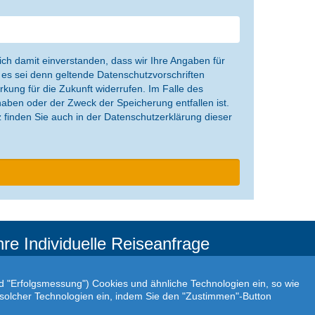
ch damit einverstanden, dass wir Ihre Angaben für
 es sei denn geltende Datenschutzvorschriften
irkung für die Zukunft widerrufen. Im Falle des
aben oder der Zweck der Speicherung entfallen ist.
 finden Sie auch in der Datenschutzerklärung dieser
hre Individuelle Reiseanfrage
f Ihre ganz persönlichen Vorstellungen abgestimmt!
r Ihre individuellen Reisewünsche erstellen wir Ihnen
nd "Erfolgsmessung") Cookies und ähnliche Technologien ein, so wie
rn ein persönliches Angebot.
atz solcher Technologien ein, indem Sie den "Zustimmen"-Button